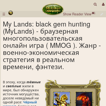
☰
Show Reader View
My Lands: black gem hunting
(MyLands) - браузерная
многопользовательская
онлайн игра ( MMOG ). Жанр -
военно-экономическая
стратегия в реальном
времени, фэнтези.
В эпоху, когда
тёмные
и
светлые
жили в
мире, был обнаружен
источник могущества,
доселе неведомый ни
одной расе:
Чёрный