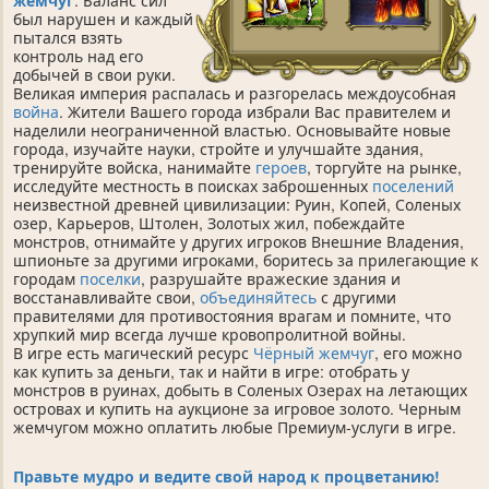
жемчуг
. Баланс сил
был нарушен и каждый
пытался взять
контроль над его
добычей в свои руки.
Великая империя распалась и разгорелась междоусобная
война
. Жители Вашего города избрали Вас правителем и
наделили неограниченной властью. Основывайте новые
города, изучайте науки, стройте и улучшайте здания,
тренируйте войска, нанимайте
героев
, торгуйте на рынке,
исследуйте местность в поисках заброшенных
поселений
неизвестной древней цивилизации: Руин, Копей, Соленых
озер, Карьеров, Штолен, Золотых жил, побеждайте
монстров, отнимайте у других игроков Внешние Владения,
шпионьте за другими игроками, боритесь за прилегающие к
городам
поселки
, разрушайте вражеские здания и
восстанавливайте свои,
объединяйтесь
с другими
правителями для противостояния врагам и помните, что
хрупкий мир всегда лучше кровопролитной войны.
В игре есть магический ресурс
Чёрный жемчуг
, его можно
как купить за деньги, так и найти в игре: отобрать у
монстров в руинах, добыть в Соленых Озерах на летающих
островах и купить на аукционе за игровое золото. Черным
жемчугом можно оплатить любые Премиум-услуги в игре.
Правьте мудро и ведите свой народ к процветанию!